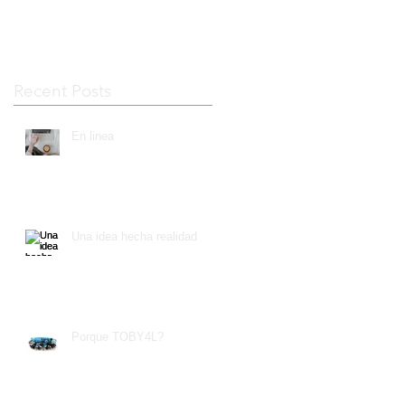
Recent Posts
En linea
Una idea hecha realidad
Porque TOBY4L?