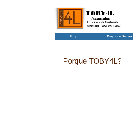
TOBY4L
Accesorios
Envios a toda Guatemala
Whatsapp (502) 5974 2897
Shop
Preguntas Frecue
Porque TOBY4L?