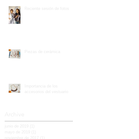
Reciente sesión de fotos
Piezas de cerámica
Importancia de los
accesorios del vestuario
Archive
junio de 2019
(1)
1 entrada
mayo de 2019
(1)
1 entrada
noviembre de 2017
(1)
1 entrada