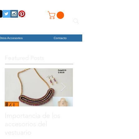
Otros Accesorios
Contacto
Featured Posts
Importancia de los
Comparte tu foto y
accesorios del
gana productos de
vestuario
Toby4L