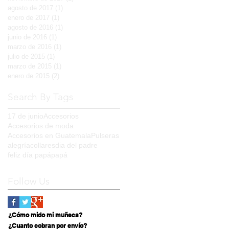
agosto de 2017
(1)
1 entrada
enero de 2017
(1)
1 entrada
agosto de 2016
(1)
1 entrada
junio de 2016
(1)
1 entrada
marzo de 2016
(1)
1 entrada
julio de 2015
(1)
1 entrada
marzo de 2015
(1)
1 entrada
enero de 2015
(2)
2 entradas
Search By Tags
17 de junio
Accesorios
Accesorios de moda
Accesorios en Guatemala
Pulseras
alegría
collares
dia del padre
feliz día papá
papá
Follow Us
¿Cómo mido mi muñeca?
¿Cuanto cobran por envío?