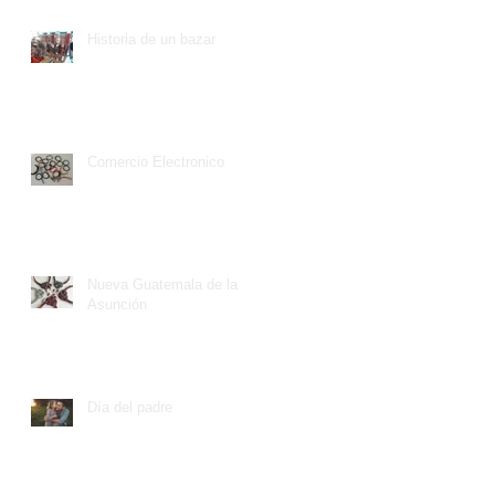
Historia de un bazar
Comercio Electronico
Nueva Guatemala de la
Asunción
Día del padre