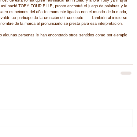
ños, de esta forma quise reivindicar la historia, y ahora Toby ya mayor 
 y así nació TOBY FOUR ELLE, pronto encontré el juego de palabras y la 
cuatro estaciones del año íntimamente ligadas con el mundo de la moda, 
aldi fue participe de la creación del concepto.     También al inicio se 
nombre de la marca al pronunciarlo se presta para esa interpretación.
o algunas personas le han encontrado otros sentidos como por ejemplo 