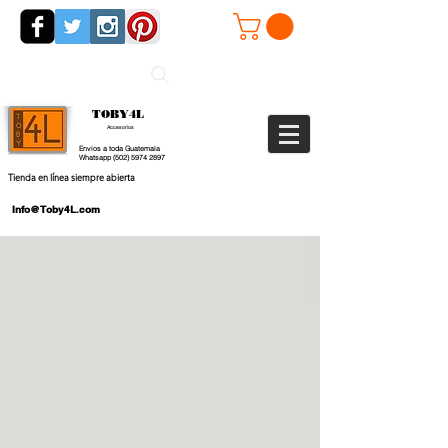
TOBY4L
Accesorios
Envios a toda Guatemala
Whatsapp
(502) 5974 2897
Tienda en línea siempre abierta
Info@Toby4L.com