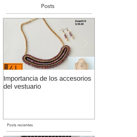
Posts
Importancia de los accesorios
Comparte tu f
del vestuario
productos de