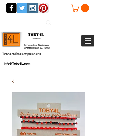
TOBY4L
Accesorios
Envios a toda Guatemala
Whatsapp
(502) 5974 2897
Tienda en línea siempre abierta
Info@Toby4L.com