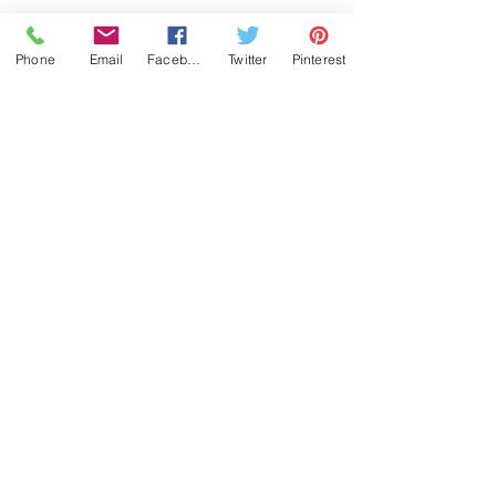
Phone
Email
Facebook
Twitter
Pinterest
Historia
Contactanos
¿Dónde puedo comprar?
¿Cómo hago mi pedido?
¿En cuánto tiempo despachan?
¿Cuanto cobran por envío?
¿Cómo mido mi muñeca?
¿Cómo y cuando Pago?
Cambios y Devoluciones
(502) 5974 2897
© 2022 Toby4L derechos reservados