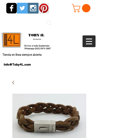
TOBY4L
Accesorios
Envios a toda Guatemala
Whatsapp
(502) 5974 2897
Tienda en línea siempre abierta
Info@Toby4L.com