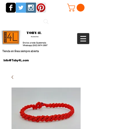
TOBY4L
Accesorios
Envios a toda Guatemala
Whatsapp
(502) 5974 2897
Tienda en línea siempre abierta
Info@Toby4L.com