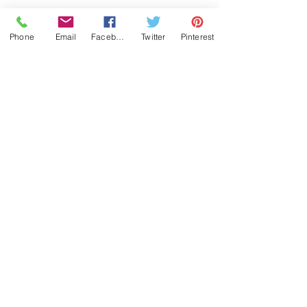
Phone
Email
Facebook
Twitter
Pinterest
Historia
Contactanos
¿Dónde puedo comprar?
¿Cómo hago mi pedido?
¿En cuánto tiempo despachan?
¿Cuanto cobran por envío?
¿Cómo mido mi muñeca?
¿Cómo y cuando Pago?
Cambios y Devoluciones
(502) 5974 2897
© 2022 Toby4L derechos reservados