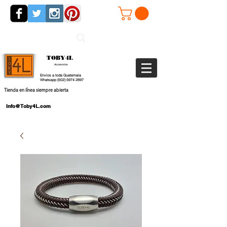
TOBY4L
Accesorios
Envios a toda Guatemala
Whatsapp
(502) 5974 2897
Tienda en línea siempre abierta
Info@Toby4L.com