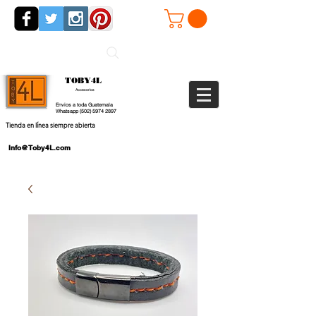
TOBY4L
Accesorios
Envios a toda Guatemala
Whatsapp
(502) 5974 2897
Tienda en línea siempre abierta
Info@Toby4L.com