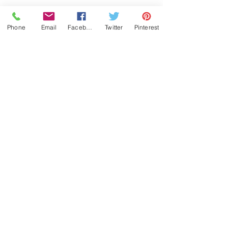
Phone
Email
Facebook
Twitter
Pinterest
Historia
Contactanos
¿Dónde puedo comprar?
¿Cómo hago mi pedido?
¿En cuánto tiempo despachan?
¿Cuanto cobran por envío?
¿Cómo mido mi muñeca?
¿Cómo y cuando Pago?
Cambios y Devoluciones
(502) 5974 2897
© 2022 Toby4L derechos reservados