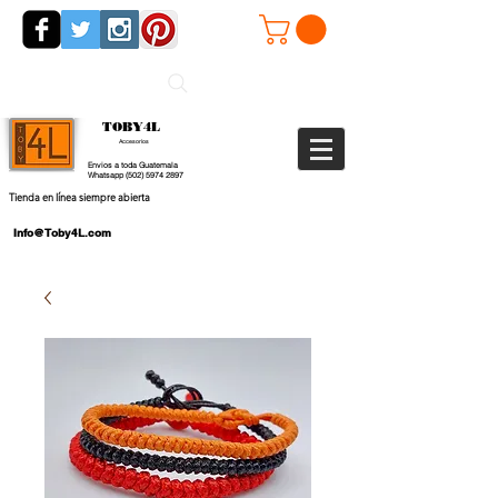
TOBY4L
Accesorios
Envios a toda Guatemala
Whatsapp
(502) 5974 2897
Tienda en línea siempre abierta
Info@Toby4L.com