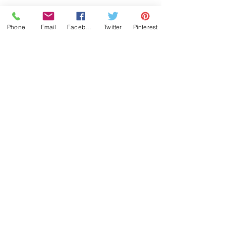
Phone
Email
Facebook
Twitter
Pinterest
Historia
Contactanos
¿Dónde puedo comprar?
¿Cómo hago mi pedido?
¿En cuánto tiempo despachan?
¿Cuanto cobran por envío?
¿Cómo mido mi muñeca?
¿Cómo y cuando Pago?
Cambios y Devoluciones
(502) 5974 2897
© 2022 Toby4L derechos reservados