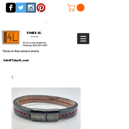
TOBY4L
Accesorios
Envios a toda Guatemala
Whatsapp
(502) 5974 2897
Tienda en línea siempre abierta
Info@Toby4L.com