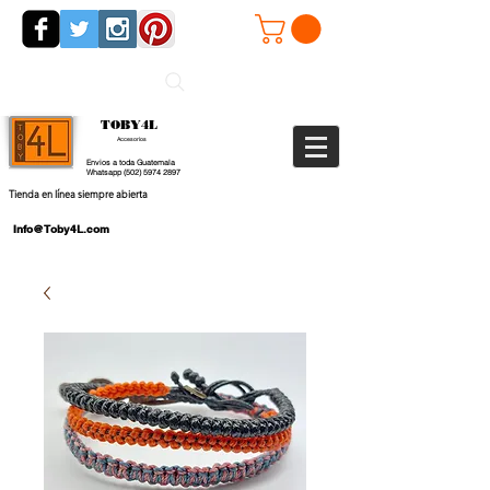
TOBY4L
Accesorios
Envios a toda Guatemala
Whatsapp
(502) 5974 2897
Tienda en línea siempre abierta
Info@Toby4L.com