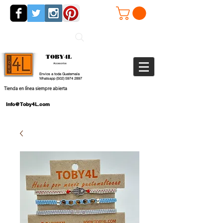
TOBY4L
Accesorios
Envios a toda Guatemala
Whatsapp
(502) 5974 2897
Tienda en línea siempre abierta
Info@Toby4L.com