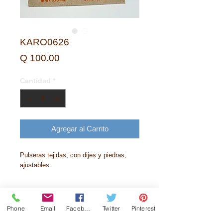
KARO0626
Precio
Q 100.00
Cantidad
*
Agregar al Carrito
Pulseras tejidas, con dijes y piedras,
ajustables.
Phone
Email
Facebook
Twitter
Pinterest
Historia
Contactanos