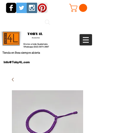
TOBY4L
Accesorios
Envios a toda Guatemala
Whatsapp
(502) 5974 2897
Tienda en línea siempre abierta
Info@Toby4L.com