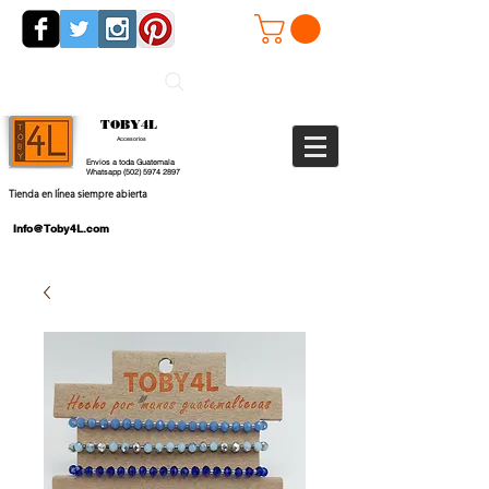
TOBY4L
Accesorios
Envios a toda Guatemala
Whatsapp
(502) 5974 2897
Tienda en línea siempre abierta
Info@Toby4L.com