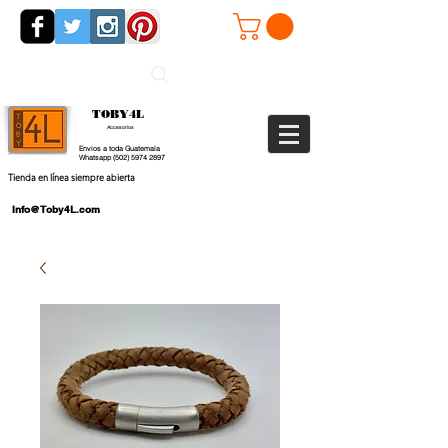
TOBY4L
Accesorios
Envios a toda Guatemala
Whatsapp
(502) 5974 2897
Tienda en línea siempre abierta
Info@Toby4L.com