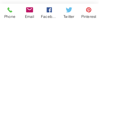
Phone
Email
Facebook
Twitter
Pinterest
Historia
Contactanos
¿Dónde puedo comprar?
¿Cómo hago mi pedido?
¿En cuánto tiempo despachan?
¿Cuanto cobran por envío?
¿Cómo mido mi muñeca?
¿Cómo y cuando Pago?
Cambios y Devoluciones
(502) 5974 2897
© 2022 Toby4L derechos reservados