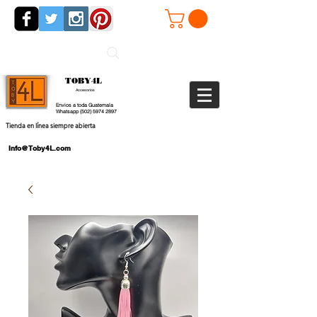
TOBY4L
Accesorios
Envios a toda Guatemala
Whatsapp
(502) 5974 2897
Tienda en línea siempre abierta
Info@Toby4L.com