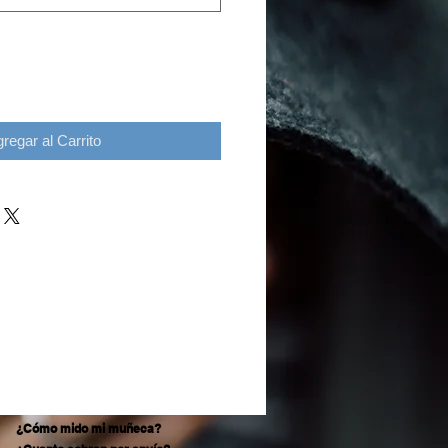
regar al Carrito
¿Cómo mido mi muñeca?