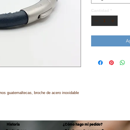
Cantidad
*
Ag
nos guatemaltecas, broche de acero inoxidable
Historia
¿Cómo hago mi pedido?