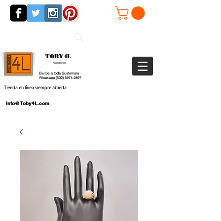
TOBY4L
Accesorios
Envios a toda Guatemala
Whatsapp
(502) 5974 2897
Tienda en línea siempre abierta
Info@Toby4L.com