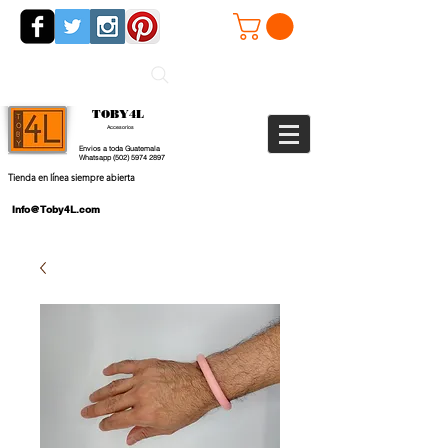
TOBY4L
Accesorios
Envios a toda Guatemala
Whatsapp
(502) 5974 2897
Tienda en línea siempre abierta
Info@Toby4L.com