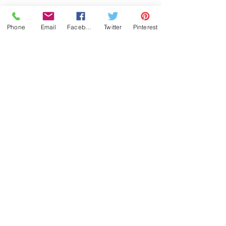
Phone
Email
Facebook
Twitter
Pinterest
Historia
Contactanos
¿Dónde puedo comprar?
¿Cómo hago mi pedido?
¿En cuánto tiempo despachan?
¿Cuanto cobran por envío?
¿Cómo mido mi muñeca?
¿Cómo y cuando Pago?
Cambios y Devoluciones
(502) 5974 2897
© 2022 Toby4L derechos reservados