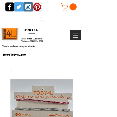
TOBY4L
Accesorios
Envios a toda Guatemala
Whatsapp
(502) 5974 2897
Tienda en línea siempre abierta
Info@Toby4L.com