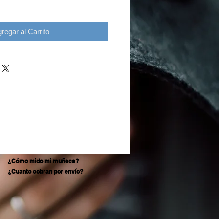
regar al Carrito
¿Cómo mido mi muñeca?
¿Cuanto cobran por envío?