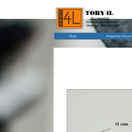
TOBY4L
Accesorios
Envios a toda Guatemala
Whatsapp (502) 5974 2897
Shop
Preguntas Frecue