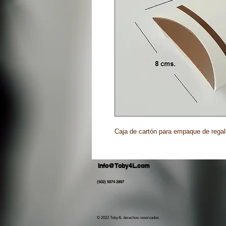
Caja de cartón para empaque de regal
Info@Toby4L.com
(502) 5974 2897
© 2022 Toby4L derechos reservados