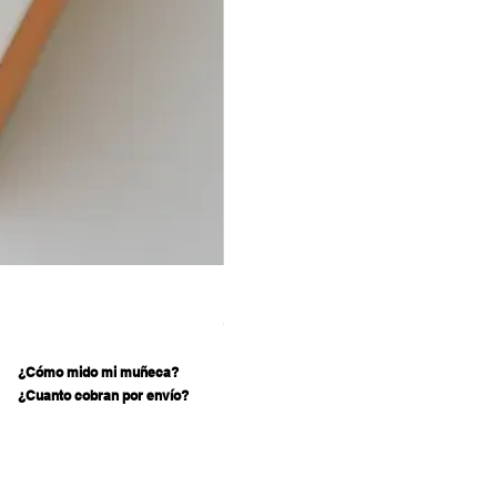
Caja pequeña para empaque de r
Precio
Q 3.00
¿Cómo mido mi muñeca?
¿Cuanto cobran por envío?